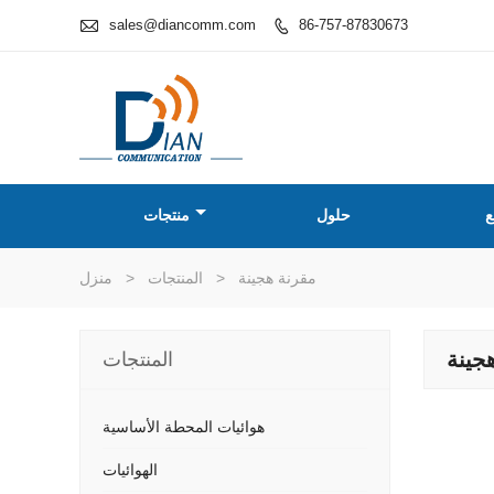

sales@diancomm.com
86-757-87830673

ع
حلول
منتجات
مقرنة هجينة
>
المنتجات
>
منزل
جينة
المنتجات
هوائيات المحطة الأساسية
الهوائيات