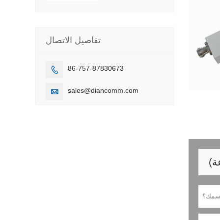
تفاصيل الاتصال
86-757-87830673

sales@diancomm.com
