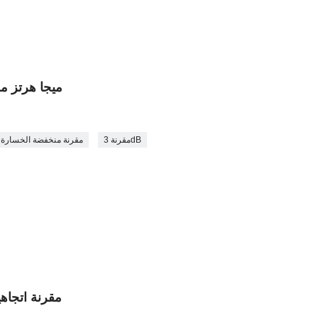
550-6000 ميجا هر
مقرنة 3dB
مقرنة منخفضة الخسارة
5dB 340-6000MHz مقرنة 