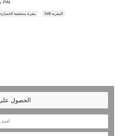
340-2700 ميجا هرتز مقرنة ، منخفضة PIM
5dB المقرنة
مقرنة منخفضة الخسارة
الحصول على آ