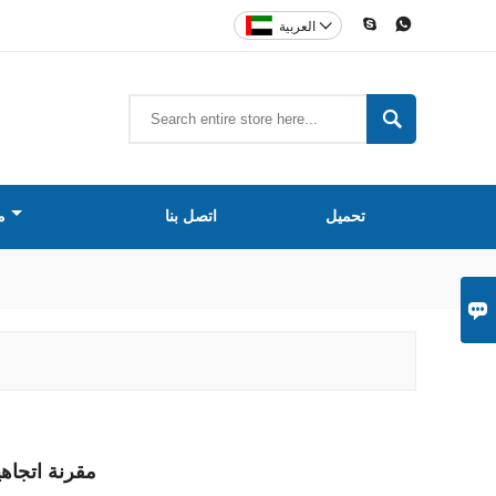



العربية

تحميل
اتصل بنا
م

6dB 340-2700MHz مقرنة 