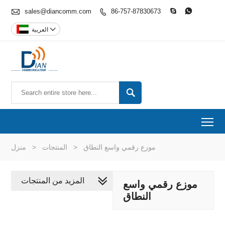

sales@diancomm.com
86-757-87830673




العربية

To
موزع رقمي واسع النطاق
>
المنتجات
>
منزل
المزيد من المنتجات
موزع رقمي واسع
النطاق