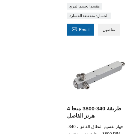
مقسم الجسم المربع
الخسارة منخفضة الخسارة

تفاصيل
Email
4 طريقة 340-3800 ميجا
هرتز الفاصل
جهاز تقسيم النطاق الفائق ، 340-
3800 ميجا هرتز ، منخفض PIM