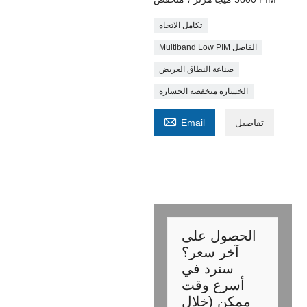
تكامل الاتجاه
Multiband Low PIM الفاصل
صناعة النطاق العريض
الخسارة منخفضة الخسارة

تفاصيل
Email
الحصول على
آخر سعر؟
سنرد في
أسرع وقت
ممكن (خلال