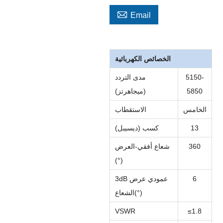

Email
الخصائص الكهربائية
5150-
مدى التردد
5850
(ميجاهرتز)
الخامس
الاستقطاب
13
كسب (ديسيبل)
360
شعاع أفقي
-
العرض
(°)
6
3dB عمودي
عرض
(°)
الشعاع
VSWR
≤
1.8