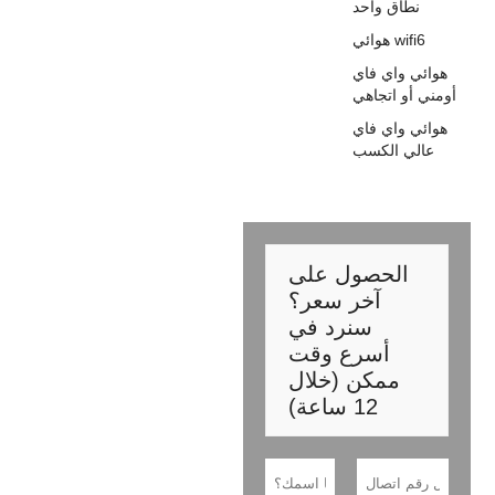
نطاق واحد
هوائي wifi6
هوائي واي فاي
أومني أو اتجاهي
هوائي واي فاي
عالي الكسب
الحصول على
آخر سعر؟
سنرد في
أسرع وقت
ممكن (خلال
12 ساعة)