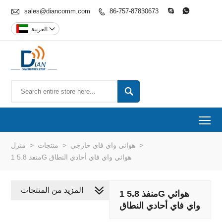

sales@diancomm.com
86-757-87830673




العربية

To
>
هوائي واي فاي خارجي
>
منتجات
>
منزل
1 منفذ 5.8G هوائي واي فاي أحادي النطاق
المزيد من المنتجات
1 منفذ 5.8G هوائي
واي فاي أحادي النطاق