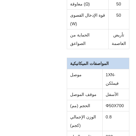
50
معاوقة (Ω)
50
قوة الإدخال القصوى
(W)
تأريض
الحماية من
العاصمة
الصواعق
المواصفات الميكانيكية
N-
X
1
موصل
فيم
لكن
الأسفل
موقف الموصل
700
X
0
Φ5
الحجم (مم)
0.8
الوزن الإجمالي
(كجم)