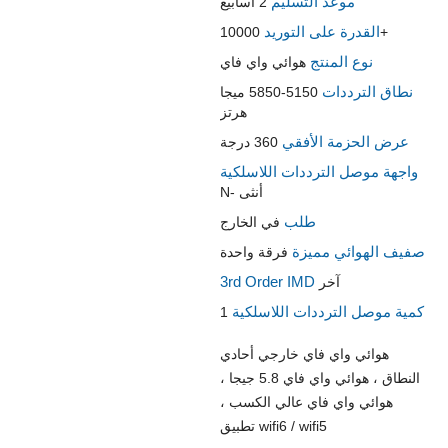
موعد التسليم
2 أسابيع
القدرة على التوريد
10000+
نوع المنتج
هوائي واي فاي
نطاق الترددات
5150-5850 ميجا
هرتز
عرض الحزمة الأفقي
360 درجة
واجهة موصل الترددات اللاسلكية
N- أنثى
طلب
في الخارج
صفيف الهوائي مميزة
فرقة واحدة
3rd Order IMD
آخر
كمية موصل الترددات اللاسلكية
1
هوائي واي فاي خارجي أحادي
النطاق ، هوائي واي فاي 5.8 جيجا ،
هوائي واي فاي عالي الكسب ،
تطبيق wifi6 / wifi5