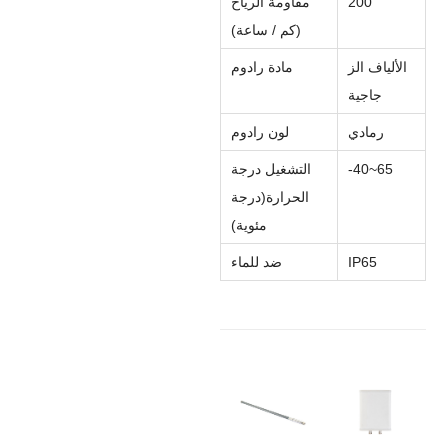
200
مقاومة الرياح
(كم / ساعة)
الألياف الز
مادة رادوم
جاجية
رمادي
لون رادوم
65
~
-40
التشغيل
درجة
الحرارة(
درجة
مئوية
)
5
6
IP
ضد للماء