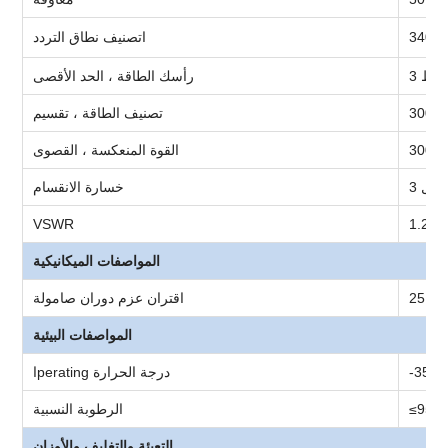
ا
تصنيف نطاق التردد
واط
3
رأس
ك الطاقة ، الحد الأقصى
واط
تصنيف الطاقة ، تقسيم
واط
القوة المنعكسة ، القصوى
يسيبل
خسارة الانقسام
VSWR
1.2
المواصفات الميكانيكية
اقتران عزم دوران صامولة
المواصفات البيئية
-35
perating درجة الحرارة
ا
≤95٪
الرطوبة النسبية
التعبئة والتغليف والأوزان