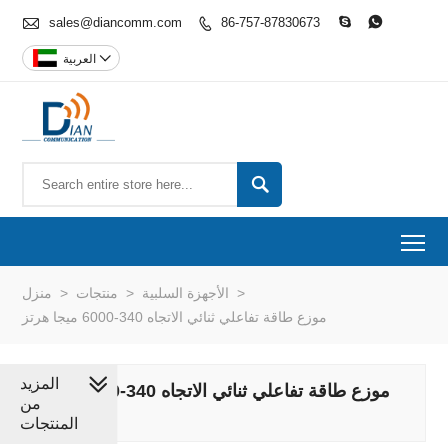

sales@diancomm.com
86-757-87830673




العربية

To
>
الأجهزة السلبية
>
منتجات
>
منزل
موزع طاقة تفاعلي ثنائي الاتجاه 340-6000 ميجا هرتز
المزيد
موزع طاقة تفاعلي ثنائي الاتجاه 340-6000 ميجا
من
هرتز
المنتجات