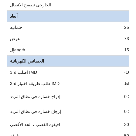
الخارجي
تصفيح الاتصال
أبعاد
مم
25
ح
ثمانية
مم
73
عرض
م
156
ength
إل
الخصائص الكهربائية
-163
اطلب IMD
3rd
طلب طريقة اختبار IMD
3rd
إدراج
خسارة في نطاق التردد
إرجاع
خسارة في نطاق التردد
ي
300
افي
قوة الغضب ، الحد الأقصى
وم
50
معاوقة