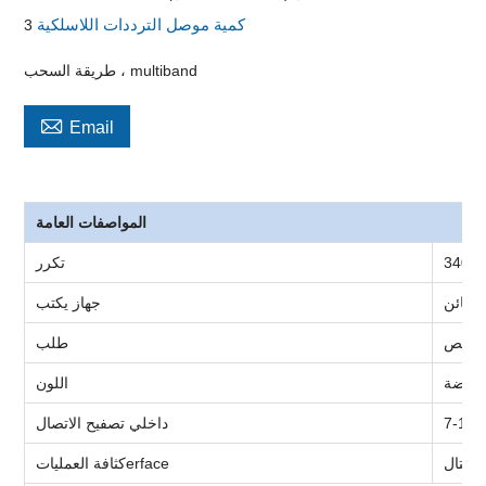
كمية موصل الترددات اللاسلكية
3
طريقة السحب ، multiband

Email
المواصفات العامة
3
تكرر
الخائن
جهاز
يكتب
رجي
ص
طلب
فضة
اللون
داخلي
تصفيح الاتصال
يميتال
erface
كثافة العمليات