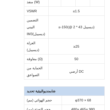
منفذ (W)
VSWR
≤1.5
التضمين
)
(@ 2 * 43 ديسيبل
50
≤-1
البيني
)
ديسيبل
(
IM3
العزلة
≥2
5
(ديسيبل)
50
معاوقة (Ω)
الحماية من
أرضي DC
الصواعق
شاب
مندي
والبيئية
تحديد
φ370 × 68
حجم الهوائي (مم)
× 980
× 465
480
حجم التعبئة (مم)