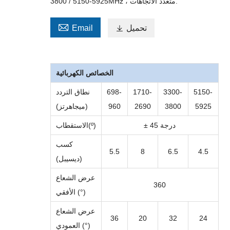
3800 / 5150-5925MHz ، متعدد الاتجاهات.

تحميل

Email
الخصائص الكهربائية
5150-
3300-
1710-
-
698
نطاق التردد
5925
3800
2690
960
(ميجاهرتز)
± 45 درجة
)
º
(
الاستقطاب
كسب
5.5
8
6.5
4.5
(ديسيبل)
عرض الشعاع
360
الأفقي (°)
عرض الشعاع
36
20
32
24
العمودي (°)