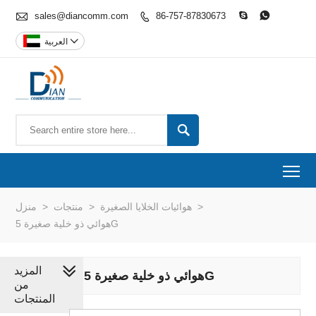

sales@diancomm.com
86-757-87830673




العربية

To
>
هوائيات الخلايا الصغيرة
>
منتجات
>
منزل
هوائي ذو خلية صغيرة 5G
المزيد
هوائي ذو خلية صغيرة 5G
من
المنتجات