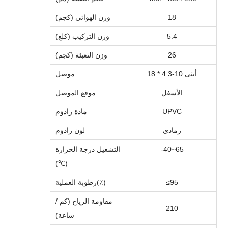
18
وزن الهوائي (كجم)
5.4
وزن التركيب (كلغ)
26
وزن التعبئة (كجم)
18 * 4.3-10 أنثى
موصل
الأسفل
موقع الموصل
UPVC
مادة رادوم
رمادي
لون رادوم
65
~
0
4
-
التشغيل
درجة الحرارة
(℃)
≤95
)
٪
رطوبة العملية(
مقاومة الرياح (كم /
210
ساعة)