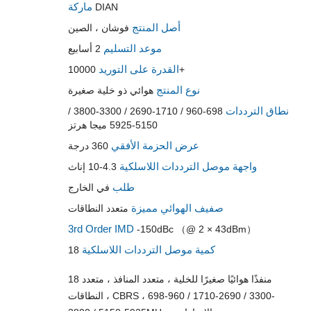
ماركة
DIAN
أصل المنتج
فوشان ، الصين
موعد التسليم
2 أسابيع
القدرة على التوريد
10000+
نوع المنتج
هوائي ذو خلية صغيرة
نطاق الترددات
698-960 / 1710-2690 / 3300-3800 /
5150-5925 ميجا هرتز
عرض الحزمة الأفقي
360 درجة
واجهة موصل الترددات اللاسلكية
4.3-10 إناث
طلب
في الخارج
صفيف الهوائي مميزة
متعدد النطاقات
3rd Order IMD
-150dBc （@ 2 × 43dBm）
كمية موصل الترددات اللاسلكية
18
18 منفذًا هوائيًا صغيرًا للخلية ، متعدد المنافذ ، متعدد
النطاقات ، CBRS ، 698-960 / 1710-2690 / 3300-